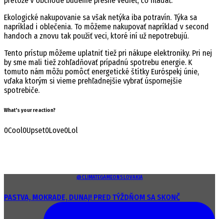
pretože v obchode budeme presne vedieť, čo hľadať.
Ekologické nakupovanie sa však netýka iba potravín. Týka sa
napríklad i oblečenia. To môžeme nakupovať napríklad v second
handoch a znovu tak použiť veci, ktoré iní už nepotrebujú.
Tento prístup môžeme uplatniť tiež pri nákupe elektroniky. Pri nej
by sme mali tiež zohľadňovať prípadnú spotrebu energie. K
tomuto nám môžu pomôcť energetické štítky Euróspekj únie,
vďaka ktorým si vieme prehľadnejšie vybrať úspornejšie
spotrebiče.
What's your reaction?
0
Cool
0
Upset
0
Love
0
Lol
@CLIMATEGAMEONSLOVAKIA
PASTVA, MOKRADE, DUNAJ! PRED TÝŽDŇOM SA SKONČ