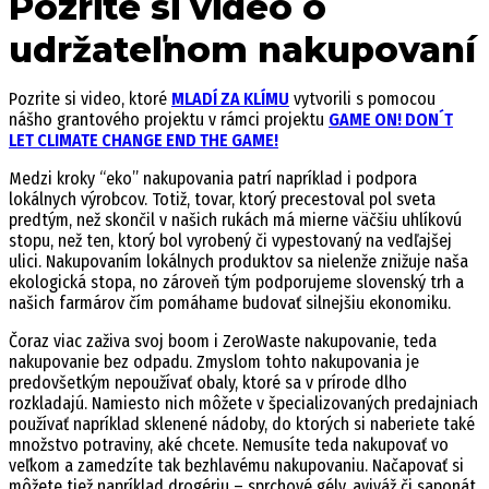
Pozrite si video o
udržateľnom nakupovaní
Pozrite si video, ktoré
MLADÍ ZA KLÍMU
vytvorili s pomocou
nášho grantového projektu v rámci projektu
GAME ON! DON´T
LET CLIMATE CHANGE END THE GAME!
Medzi kroky “eko” nakupovania patrí napríklad i podpora
lokálnych výrobcov. Totiž, tovar, ktorý precestoval pol sveta
predtým, než skončil v našich rukách má mierne väčšiu uhlíkovú
stopu, než ten, ktorý bol vyrobený či vypestovaný na vedľajšej
ulici. Nakupovaním lokálnych produktov sa nielenže znižuje naša
ekologická stopa, no zároveň tým podporujeme slovenský trh a
našich farmárov čím pomáhame budovať silnejšiu ekonomiku.
Čoraz viac zaživa svoj boom i ZeroWaste nakupovanie, teda
nakupovanie bez odpadu. Zmyslom tohto nakupovania je
predovšetkým nepoužívať obaly, ktoré sa v prírode dlho
rozkladajú. Namiesto nich môžete v špecializovaných predajniach
používať napríklad sklenené nádoby, do ktorých si naberiete také
množstvo potraviny, aké chcete. Nemusíte teda nakupovať vo
veľkom a zamedzíte tak bezhlavému nakupovaniu. Načapovať si
môžete tiež napríklad drogériu – sprchové gély, aviváž či saponát.