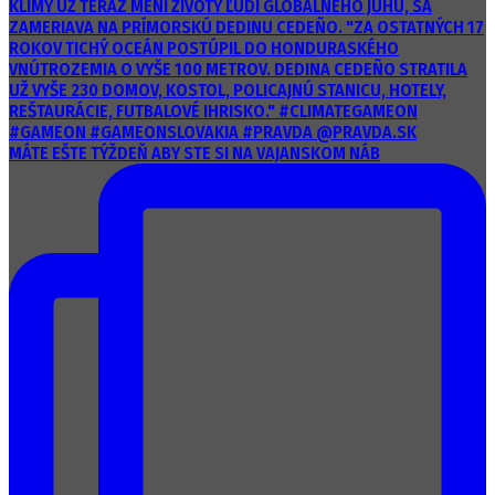
MÁTE EŠTE TÝŽDEŇ ABY STE SI NA VAJANSKOM NÁB